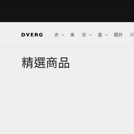
跳至內
容
衣
食
住
遊
關於
J
精選商品
商
品
系
列
: