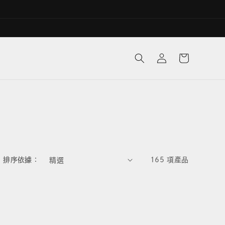
購
登
物
入
車
排序依據：
165 項產品