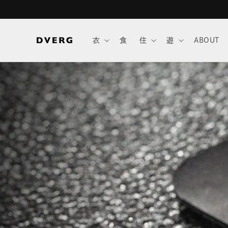
コンテ
ンツに
進む
衣
食
住
遊
ABOUT