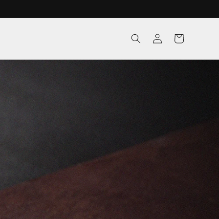
ロ
カ
グ
ー
イ
ト
ン