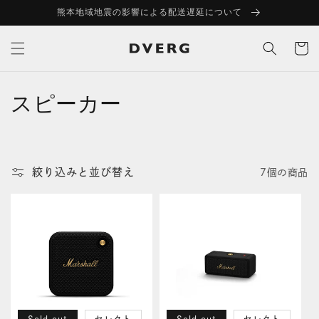
コンテ
熊本地域地震の影響による配送遅延について
ンツに
進む
カ
ー
ト
スピーカー
コ
レ
ク
絞り込みと並び替え
7個の商品
シ
ョ
ン
: