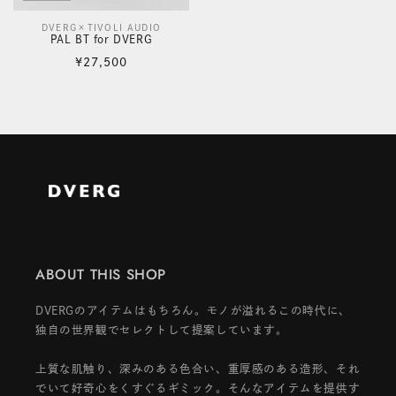
DVERG×TIVOLI AUDIO
販
PAL BT for DVERG
売
通
¥27,500
元:
常
価
格
ABOUT THIS SHOP
DVERGのアイテムはもちろん。モノが溢れるこの時代に、
独自の世界観でセレクトして提案しています。
上質な肌触り、深みのある色合い、重厚感のある造形、それ
でいて好奇心をくすぐるギミック。そんなアイテムを提供す