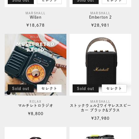
Sold out
セレクト
Sold out
セレクト
MARSHALL
MARSHALL
販
販
Willen
Emberton 2
売
売
通
通
¥18,678
¥28,981
元:
元:
常
常
価
価
格
格
Sold out
セレクト
Sold out
セレクト
RELAX
MARSHALL
販
販
マルチレトロラジオ
ストックウェル2ワイヤレススピー
カー ブラック&ブラス
売
売
通
¥8,800
通
¥37,980
元:
元:
常
常
価
価
格