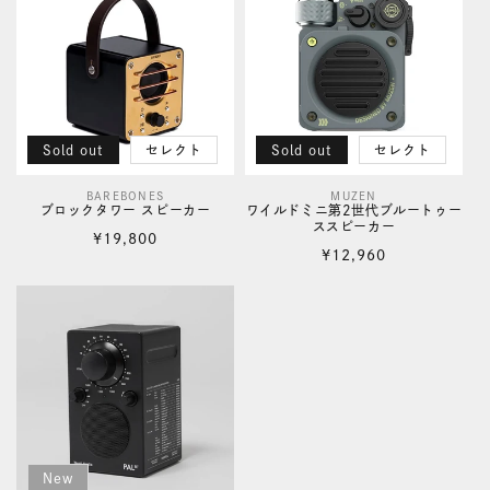
格
Sold out
セレクト
Sold out
セレクト
BAREBONES
MUZEN
販
販
ブロックタワー スピーカー
ワイルドミニ第2世代ブルートゥー
ススピーカー
売
売
通
¥19,800
通
¥12,960
元:
元:
常
常
価
価
格
格
New