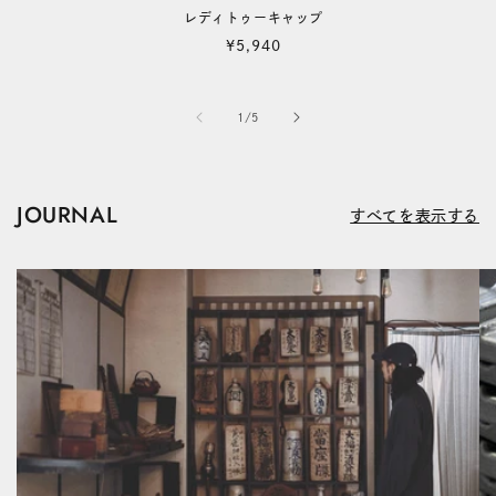
レディトゥーキャップ
通
¥5,940
常
価
格
の
1
/
5
JOURNAL
すべてを表示する