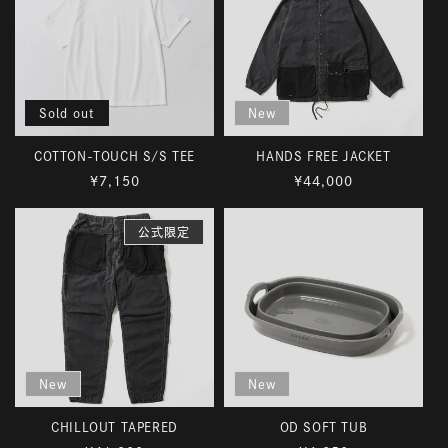
Sold out
New
COTTON-TOUCH S/S TEE
HANDS FREE JACKET
通
通
¥7,150
¥44,000
常
常
価
価
公式限定
格
格
New
New
CHILLOUT TAPERED
OD SOFT TUB