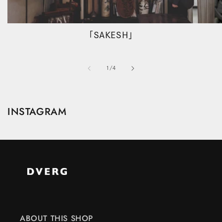
「SAKESH」
の
1
/
4
INSTAGRAM
ABOUT THIS SHOP