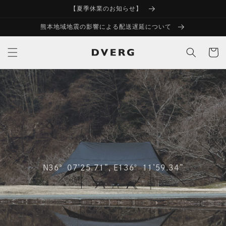
コンテ
【夏季休業のお知らせ】
ンツに
進む
熊本地域地震の影響による配送遅延について
カ
ー
ト
N36°07’25.71”, E136°11’59.34”