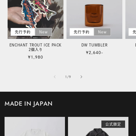
先行予約
New
先行予約
New
ENCHANT TROUT ICE PACK
DW TUMBLER
2個入り
通
¥2,640
-
通
¥1,980
常
常
価
価
格
格
の
1
/
9
MADE IN JAPAN
公式限定