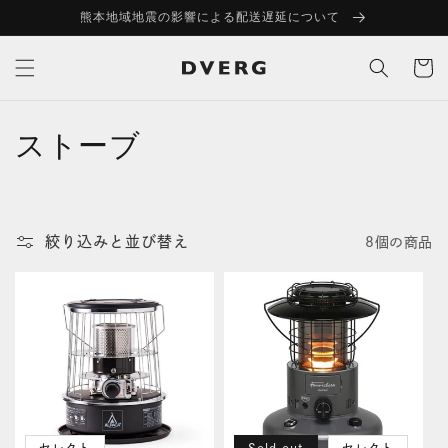
コンテ
熊本地域地震の影響による配送遅延について
ンツに
進む
カ
ー
ト
ストーブ
コ
レ
ク
絞り込みと並び替え
8個の商品
シ
ョ
ン
: