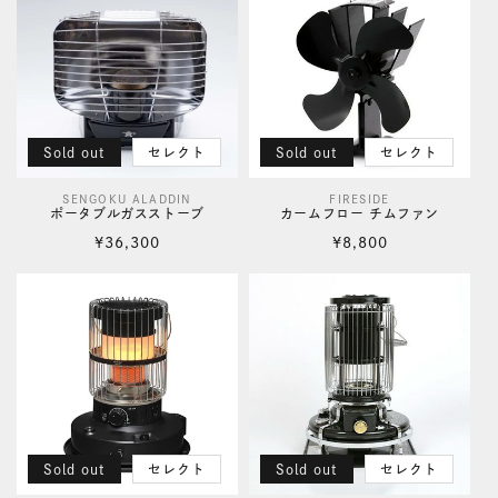
格
格
Sold out
セレクト
Sold out
セレクト
SENGOKU ALADDIN
FIRESIDE
販
販
ポータブルガスストーブ
カームフロー チムファン
売
売
通
通
¥36,300
¥8,800
元:
元:
常
常
価
価
格
格
Sold out
セレクト
Sold out
セレクト