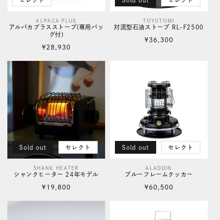
セレクト
Sold out
セレクト
ALPACA PLUS
TOYOTOMI
販
販
アルパカプラスストーブ(専用バッ
対流型石油ストーブ RL-F2500
グ付)
売
売
通
¥36,300
通
¥28,930
元:
元:
常
常
価
価
格
格
Sold out
セレクト
Sold out
セレクト
SHANK HEATER
ALADDIN
販
販
シャンクヒーター 24年モデル
ブルーフレームクッカー
売
売
通
通
¥19,800
¥60,500
元:
元:
常
常
価
価