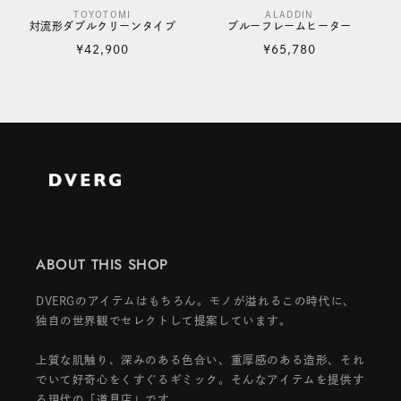
TOYOTOMI
ALADDIN
販
販
対流形ダブルクリーンタイプ
ブルーフレームヒーター
売
売
通
通
¥42,900
¥65,780
元:
元:
常
常
価
価
格
格
ABOUT THIS SHOP
DVERGのアイテムはもちろん。モノが溢れるこの時代に、
独自の世界観でセレクトして提案しています。
上質な肌触り、深みのある色合い、重厚感のある造形、それ
でいて好奇心をくすぐるギミック。そんなアイテムを提供す
る現代の「道具店」です。