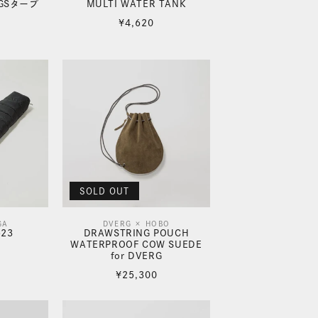
GSタープ
MULTI WATER TANK
売
通
¥4,620
元:
常
価
格
SOLD OUT
GA
DVERG × HOBO
販
523
DRAWSTRING POUCH
WATERPROOF COW SUEDE
売
for DVERG
元:
通
¥25,300
常
価