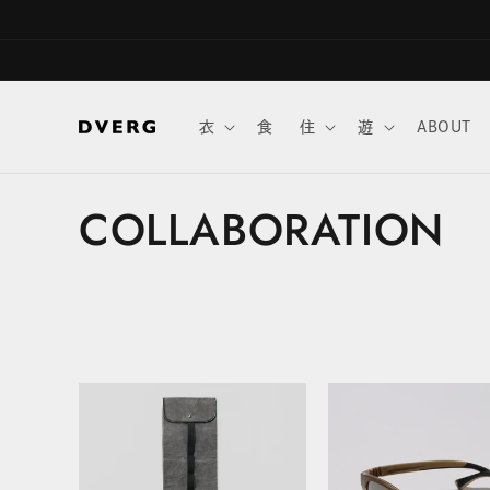
コンテ
ンツに
進む
衣
食
住
遊
ABOUT
COLLABORATION
コ
レ
ク
シ
ョ