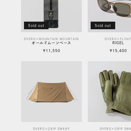
ン
:
Sold out
Sold out
DVERG×MOUNTAIN MOUNTAIN
DVERG×FLOA
販
販
オールドムーンベース
RIGEL
売
売
通
通
¥11,550
¥15,400
元:
常
元:
常
価
価
格
格
DVERG×GRIP SWANY
DVERG×GRIP SW
販
販