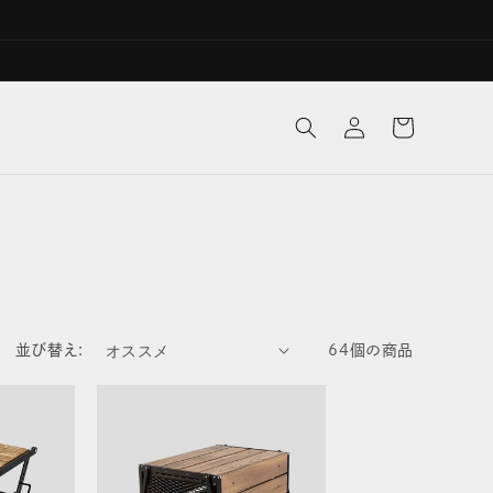
ロ
カ
グ
ー
イ
ト
ン
並び替え:
64個の商品