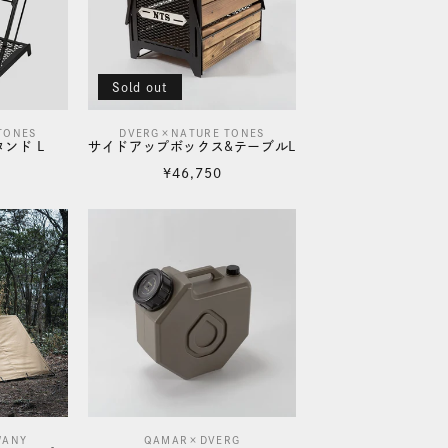
Sold out
TONES
DVERG×NATURE TONES
販
ンド L
サイドアップボックス&テーブルL
売
通
¥46,750
元:
常
価
格
WANY
QAMAR×DVERG
販