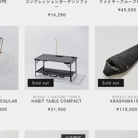
YPE
コンプレッションガーデンソファ
ファイヤープルーフ
ー
売
売
通
¥49,500
通
¥16,280
元:
元:
常
常
価
価
格
格
Sold out
Sold out
E
DVERG × NATURE TONES
DVERG×NAN
販
販
REGULAR
HABIT TABLE COMPACT
ARASHIMA1
売
売
通
通
800
¥31,900
¥110,000
元:
常
元:
常
価
価
格
格