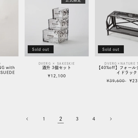
公式限定
Sold out
Sold out
O
DVERG × SAKESKIE
DVERG×NATURE 
販
販
NG with
酒升 3個セット
【40%off】フォー
 SUEDE
イドラック
売
売
通
¥12,100
通
セ
¥39,600
¥23
元:
常
元:
常
ー
価
価
ル
格
格
価
格
2
1
3
4