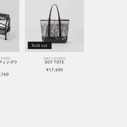
格
Sold out
TONES
CWF×DVERG
販
ルディングワ
DCF TOTE
売
通
¥17,600
,760
元:
常
価
格