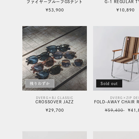
ファイヤープルーフGSテント
G-1 REGULAR T
売
売
通
通
¥53,900
¥10,890
元:
常
元:
常
価
価
格
格
残りわずか
Sold out
DVERG×BJ CLASSIC
DVERG×ZIP DE
販
販
CROSSOVER JAZZ
FOLD-AWAY CHAIR 
売
売
通
通
セ
¥29,700
¥59,400
¥41,
元:
常
元:
常
ー
価
価
ル
格
格
価