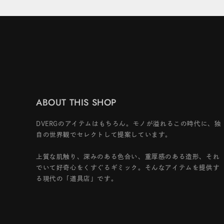
ABOUT THIS SHOP
DVERGのアイテムはもちろん。モノが溢れるこの時代に、独
自の世界観でセレクトして提案しています。
上質な肌触り、深みのある色合い、重厚感のある造形、それ
でいて好奇心をくすぐるギミック。そんなアイテムを提供す
る現代の「道具店」です。