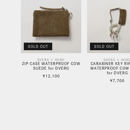
格
SOLD OUT
SOLD OUT
DVERG × HOBO
DVERG × HOB
販
販
ZIP CASE WATERPROOF COW
CARABINER KEY RI
SUEDE for DVERG
WATERPROOF COW
売
売
for DVERG
通
¥12,100
元:
元:
通
¥7,700
常
常
価
価
格
格