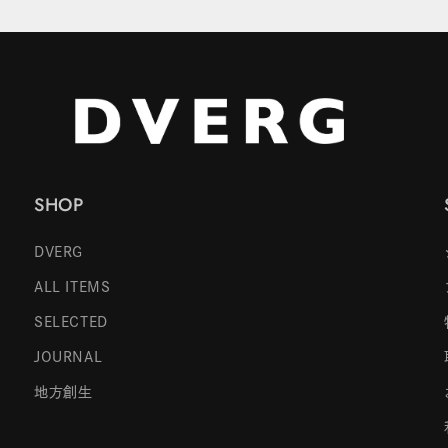
SHOP
DVERG
ALL ITEMS
SELECTED
JOURNAL
地方創生