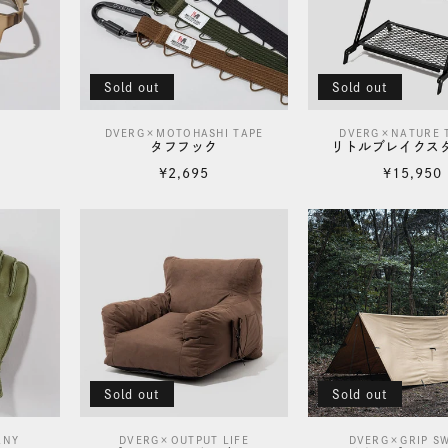
Sold out
Sold out
T
DVERG×MOTOHASHI TAPE
DVERG×NATURE 
販
販
タフフック
リトルブレイクスタ
売
売
通
通
¥2,695
¥15,950
元:
常
元:
常
価
価
格
格
Sold out
Sold out
ANY
DVERG×OUTPUT LIFE
DVERG×GRIP S
販
販