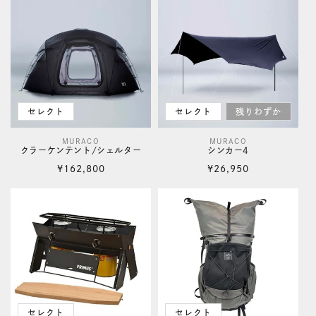
価
価
格
格
セレクト
セレクト
残りわずか
MURACO
MURACO
販
販
クラーケンテント/シェルター
シンカー4
売
売
通
通
¥162,800
¥26,950
元:
元:
常
常
価
価
格
格
セレクト
セレクト