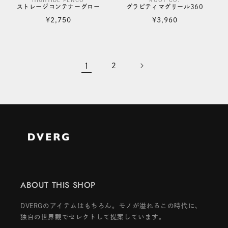
HIGHTIDE PENCO
ROOT CO.
販
販
ストレージコンテナーグロー
グラビティマグリール360
売
売
通
通
¥2,750
¥3,960
元:
元:
常
常
価
価
格
格
1
2
ABOUT THIS SHOP
DVERGのアイテムはもちろん。モノが溢れるこの時代に、
独自の世界観でセレクトして提案しています。