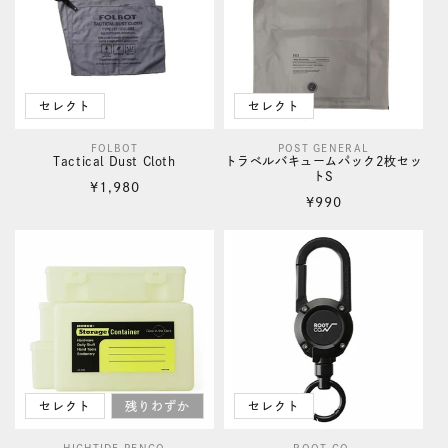
セレクト
セレクト
FOLBOT
POST GENERAL
販
販
Tactical Dust Cloth
トラベルバキュームパック2枚セッ
トS
売
売
通
¥1,980
通
¥990
元:
元:
常
常
価
価
格
格
セレクト
残りわずか
セレクト