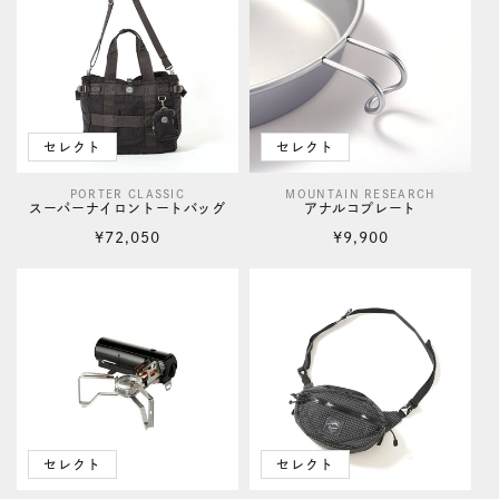
セレクト
セレクト
PORTER CLASSIC
MOUNTAIN RESEARCH
販
販
スーパーナイロントートバッグ
アナルコプレート
売
売
通
通
¥72,050
¥9,900
元:
元:
常
常
価
価
格
格
セレクト
セレクト