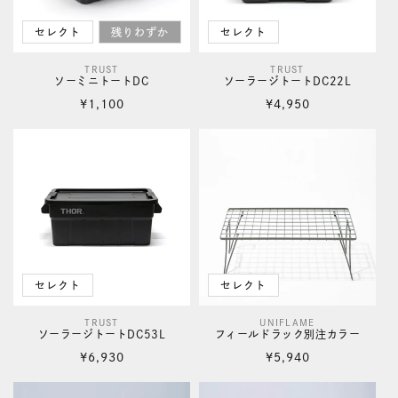
セレクト
残りわずか
セレクト
TRUST
TRUST
販
販
ソーミニトートDC
ソーラージトートDC22L
売
売
通
通
¥1,100
¥4,950
元:
元:
常
常
価
価
格
格
セレクト
セレクト
TRUST
UNIFLAME
販
販
ソーラージトートDC53L
フィールドラック別注カラー
売
売
通
通
¥6,930
¥5,940
元:
元:
常
常