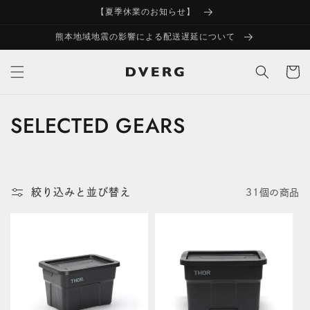
コンテ
【夏季休業のお知らせ】
ンツに
進む
熊本地域地震の影響による配送遅延について
カ
ー
ト
SELECTED GEARS
コ
レ
ク
絞り込みと並び替え
31個の商品
シ
ョ
ン
: