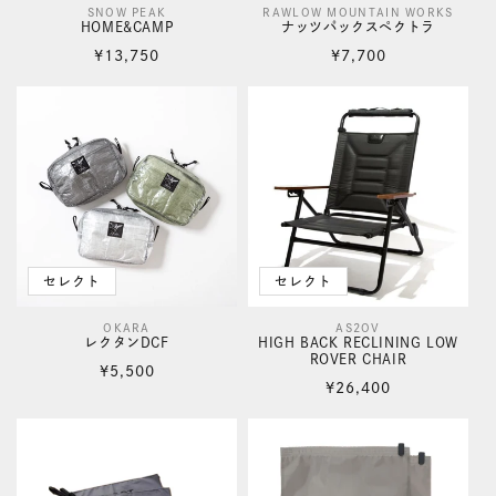
SNOW PEAK
RAWLOW MOUNTAIN WORKS
販
販
HOME&CAMP
ナッツパックスペクトラ
売
売
通
通
¥13,750
¥7,700
元:
元:
常
常
価
価
格
格
セレクト
セレクト
OKARA
AS2OV
販
販
レクタンDCF
HIGH BACK RECLINING LOW
ROVER CHAIR
売
売
通
¥5,500
通
¥26,400
元:
元:
常
常
価
価
格
格