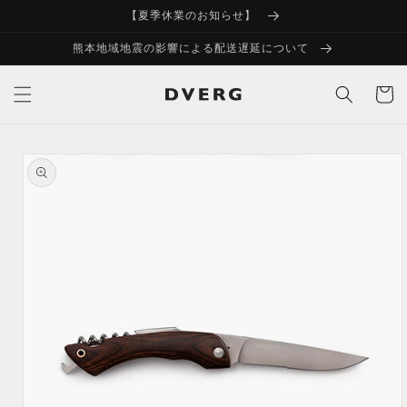
コンテ
【夏季休業のお知らせ】
ンツに
進む
熊本地域地震の影響による配送遅延について
カ
ー
ト
商品情
報にス
キップ