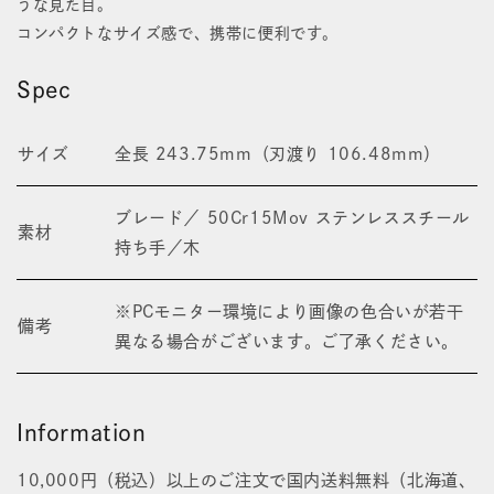
ッ
ッ
うな見た目。
コンパクトなサイズ感で、携帯に便利です。
ク
ク
ナ
ナ
Spec
イ
イ
サイズ
全長 243.75mm（刃渡り 106.48mm）
フ
フ
の
の
ブレード／ 50Cr15Mov ステンレススチール
素材
数
数
持ち手／木
量
量
※PCモニター環境により画像の色合いが若干
を
を
備考
異なる場合がございます。ご了承ください。
減
増
ら
や
Information
す
す
10,000円（税込）以上のご注文で国内送料無料（北海道、