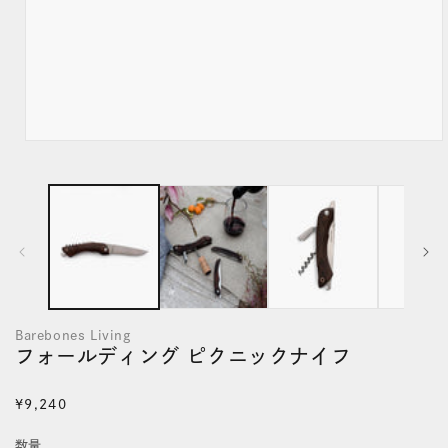
モ
ー
ダ
ル
で
メ
デ
Barebones Living
ィ
フォールディング ピクニックナイフ
ア
(1)
通
¥9,240
を
常
数量