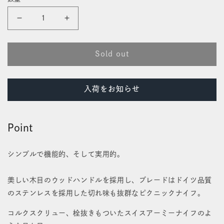
価
開
格
く
フ
フ
ォ
ォ
Sold out
ー
ー
ル
ル
入荷をお知らせ
デ
デ
ィ
ィ
Point
ン
ン
グ
グ
シンプルで機能的、そして実用的。
ピ
ピ
美しい木目のウッドハンドルを採用し、ブレードはドイツ品質
ク
ク
のステンレスを採用した切れ味も抜群なピクニックナイフ。
ニ
ニ
コルクスクリュー、栓抜きもついたスイスアーミーナイフのよ