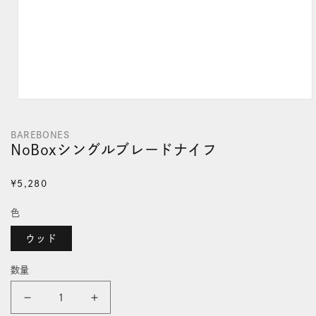
モ
ー
BAREBONES
ダ
NoBoxシングルブレードナイフ
ル
通
¥5,280
で
常
メ
色
価
デ
格
ウッド
ィ
ア
数量
(1)
を
NoBox
NoBox