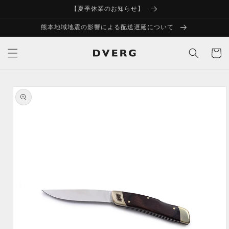
コンテ
【夏季休業のお知らせ】
ンツに
進む
熊本地域地震の影響による配送遅延について
カ
ー
ト
商品情
報にス
キップ