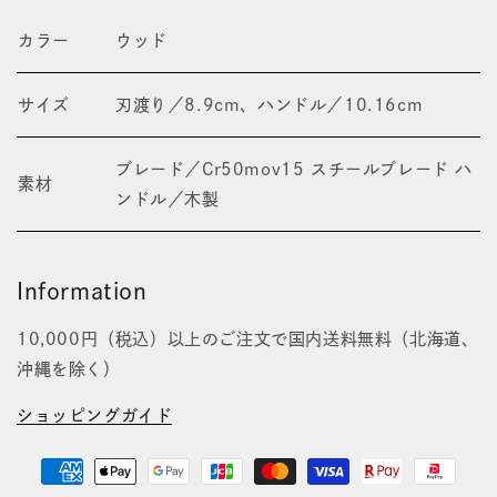
数
数
カラー
ウッド
量
量
を
を
サイズ
刃渡り／8.9cm、ハンドル／10.16cm
減
増
ら
ブレード／Cr50mov15 スチールブレード ハ
や
素材
ンドル／木製
す
す
Information
10,000円（税込）以上のご注文で国内送料無料（北海道、
沖縄を除く）
ショッピングガイド