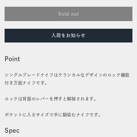
開
シ
シ
く
Sold out
ン
ン
グ
グ
入荷をお知らせ
ル
ル
ブ
ブ
Point
レ
レ
ー
ー
シングルブレードナイフはクラシカルなデザインのロック機能
付き万能ナイフです。
ド
ド
ナ
ナ
ロックは背面のレバーを押すと解除されます。
イ
イ
ポケットに入るサイズで手に馴染むナイフです。
フ
フ
の
の
Spec