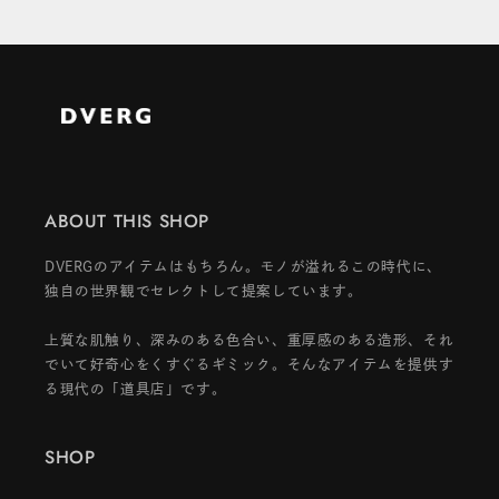
ABOUT THIS SHOP
DVERGのアイテムはもちろん。モノが溢れるこの時代に、
独自の世界観でセレクトして提案しています。
上質な肌触り、深みのある色合い、重厚感のある造形、それ
でいて好奇心をくすぐるギミック。そんなアイテムを提供す
る現代の「道具店」です。
SHOP