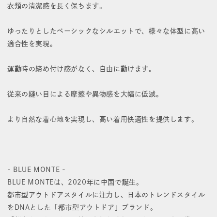
衣類の清潔感を長く保ちます。
ャ
ャ
ツ
ツ
ゆったりとしたベーシックなシルエットで、様々な体型に高い
適合性を実現。
の
の
数
数
運動時の締め付け感がなく、自由に動けます。
量
量
従来の縫い目による摩擦や異物感を大幅に低減。
を
を
減
増
より自然な着心地を実現し、高い着用快適性を提供します。
ら
や
す
す
- BLUE MONTE -
BLUE MONTEは、2020年に中国で誕生。
都市型アウトドアスタイルに注力し、日本のトレンドスタイル
をDNAとした「都市型アウトドア」ブランド。