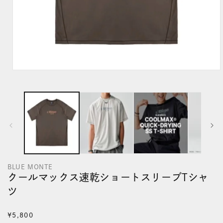
モ
ー
ダ
ル
で
メ
デ
BLUE MONTE
ィ
クールマックス速乾ショートスリーブTシャ
ア
ツ
(1)
を
通
¥5,800