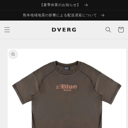
コンテ
【夏季休業のお知らせ】
ンツに
進む
熊本地域地震の影響による配送遅延について
カ
ー
ト
商品情
報にス
キップ