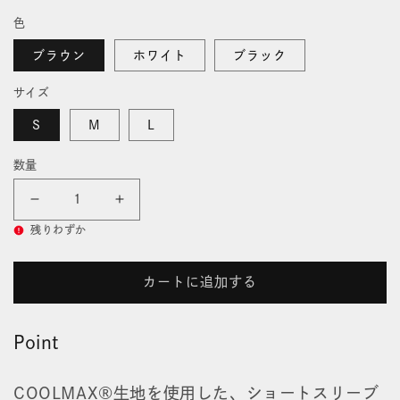
開
常
色
く
価
格
ブラウン
ホワイト
ブラック
サイズ
S
M
L
数量
ク
ク
残りわずか
ー
ー
ル
ル
カートに追加する
マ
マ
Point
ッ
ッ
ク
ク
COOLMAX®生地を使用した、ショートスリーブ