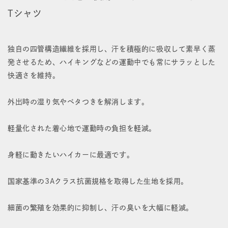
ス
ス
Tシャツ
速
速
乾
乾
独自の四管構造繊維を採用し、汗を積極的に吸収して素早く蒸
シ
シ
発させるため、ハイキングなどの運動中でも常にサラッとした
快適さを維持。
ョ
ョ
ー
ー
外出時の湿り気やベタつきを解消します。
ト
ト
軽量化された着心地で運動時の負担を軽減。
ス
ス
リ
リ
身軽に動きたいハイカーに最適です。
ー
ー
国家基準の3Aクラス抗菌規格を取得した生地を採用。
ブ
ブ
T
T
細菌の繁殖を効果的に抑制し、汗の臭いを大幅に軽減。
シ
シ