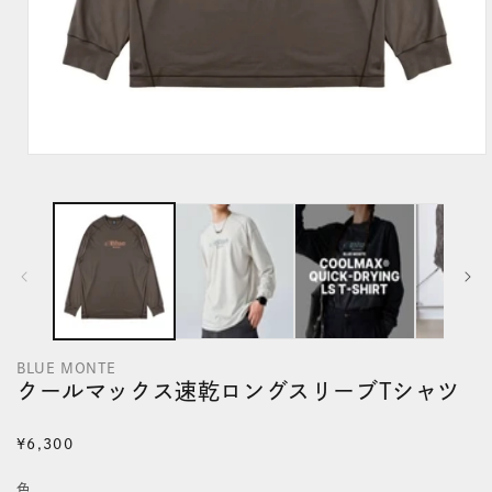
モ
ー
ダ
ル
で
メ
デ
BLUE MONTE
ィ
クールマックス速乾ロングスリーブTシャツ
ア
(1)
通
¥6,300
を
常
色