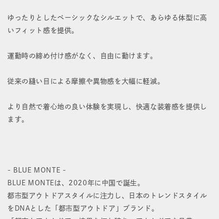
の
の
ゆったりとしたベーシックなシルエットで、あらゆる体型に高
いフィット感を提供。
数
数
量
量
運動時の締め付け感がなく、自由に動けます。
を
を
従来の縫い目による摩擦や異物感を大幅に軽減。
減
増
ら
や
より自然で着心地の良い体験を実現し、快適な装着感を提供し
ます。
す
す
- BLUE MONTE -
BLUE MONTEは、2020年に中国で誕生。
都市型アウトドアスタイルに注力し、日本のトレンドスタイル
をDNAとした「都市型アウトドア」ブランド。