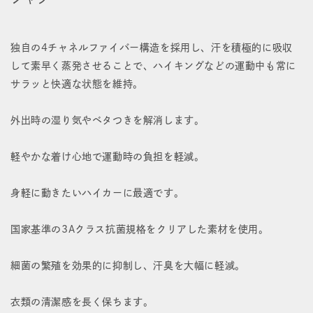
速
速
乾
乾
独自の4チャネルファイバー構造を採用し、汗を積極的に吸収
ロ
ロ
して素早く蒸発させることで、ハイキングなどの運動中も常に
サラッと快適な状態を維持。
ン
ン
グ
グ
外出時の湿り気やベタつきを解消します。
ス
ス
軽やかな着け心地で運動時の負担を軽減。
リ
リ
ー
ー
身軽に動きたいハイカーに最適です。
ブ
ブ
国家基準の3Aクラス抗菌規格をクリアした素材を使用。
T
T
シ
シ
細菌の繁殖を効果的に抑制し、汗臭を大幅に軽減。
ャ
ャ
衣類の清潔感を長く保ちます。
ツ
ツ