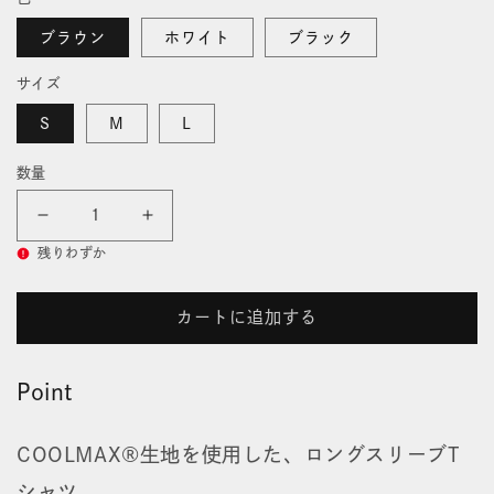
価
開
格
く
ブラウン
ホワイト
ブラック
サイズ
S
M
L
数量
ク
ク
残りわずか
ー
ー
ル
ル
カートに追加する
マ
マ
Point
ッ
ッ
ク
ク
COOLMAX®生地を使用した、ロングスリーブT
ス
ス
シャツ