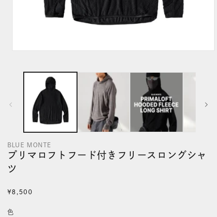
モ
ー
ダ
ル
で
メ
デ
BLUE MONTE
ィ
プリマロフトフード付きフリースロングシャ
ア
ツ
(1)
を
通
¥8,500
開
常
色
く
価