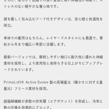
シ
シ
トレスのない軽やかな着心地です。
ャ
ャ
ツ
ツ
頭を優しく包み込むフード付きデザインは、安心感と快適性を
両立。
の
の
数
数
単体での着用はもちろん、レイヤードスタイルにも最適で、春
量
量
秋から冬まで幅広い季節に活躍します。
を
を
最新バージョンでは、摩耗しやすい袖口に耐久性に優れた伸縮
減
増
素材を採用し、より実用性と長持ちする仕上がりにアップグレ
ードされています。
ら
や
す
す
PrimaLoft® Active Evolve 製の高暖重比（暖かさに対する重
量比）フリース素材を採用。
超極細繊維が多数の空気層（エアポケット）を形成し、冷気と
熱の交換を効果的にブロック。