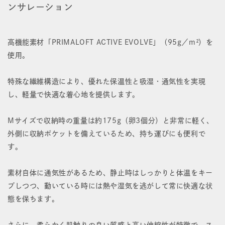
ンサレーション
フ
フ
ー
ー
高機能素材「PRIMALOFT ACTIVE EVOLVE」（95g／m²）を
ド
ド
使用。
付
付
き
き
特殊な繊維構造により、優れた保温性と吸湿・通気性を実現
し、軽量で快適な着心地を提供します。
フ
フ
リ
リ
Mサイズで収納時の重量は約175g（卵3個分）と非常に軽く、
外側に収納ポケットを備えているため、持ち運びにも便利で
ー
ー
す。
ス
ス
ロ
ロ
素材自体に通気性があるため、静止時はしっかりと体温をキー
プしつつ、動いている時には熱や湿気を逃がして常に快適な状
ン
ン
態を保ちます。
グ
グ
さらに、柔らかく肌触りの良い質感と高い伸縮性が特徴で、ス