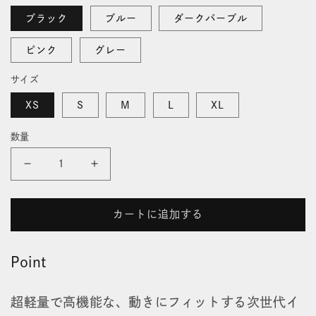
格
ブラック
ブルー
ダークパープル
ピンク
グレー
サイズ
XS
S
M
L
XL
数量
プ
プ
リ
リ
カートに追加する
マ
マ
ロ
ロ
Point
フ
フ
超軽量で高機能な、動きにフィットする次世代イ
ト
ト