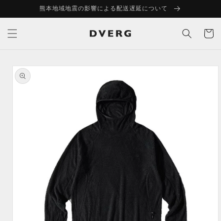
コンテ
熊本地域地震の影響による配送遅延について
ンツに
進む
カ
ー
ト
商品情
報にス
キップ