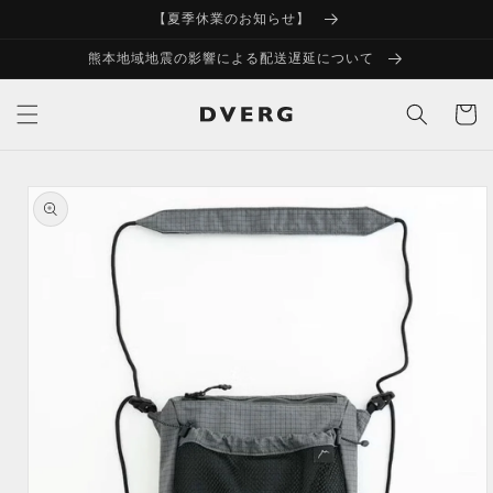
コンテ
【夏季休業のお知らせ】
ンツに
進む
熊本地域地震の影響による配送遅延について
カ
ー
ト
商品情
報にス
キップ