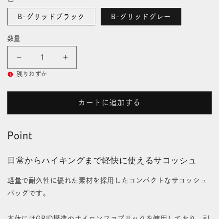
価
開
格
く
B-グリッドブラック
B-グリッドグレー
数量
ソ
ソ
残りわずか
ラ
ラ
ク
ク
カートに追加する
7
7
Point
B-
B-
グ
グ
日常からハイキングまで軽快に使えるサコッシュ
リ
リ
軽量で耐久性に優れた素材を採用したコンパクトなサコッシュ
ッ
ッ
バッグです。
ド
ド
本体にはGRID構造のナイロンファブリックを使用しており、引