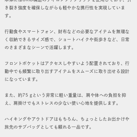
の
の
き裂き強度を確保しながらも軽やかな携行性を実現していま
数
数
す。
量
量
行動食やスマートフォン、財布などの必要なアイテムを無理な
を
を
く収納できるサイズ感で、ショートハイクや街歩きなど、日常
減
増
のさまざまなシーンで活躍します。
ら
や
フロントポケットはアクセスしやすいよう配置されており、行
す
す
動中でも頻繁に取り出すアイテムをスムーズに取り出せる設計
になっています。
また、約75 gという非常に軽い重量は、肩や体への負担を抑
え、肩掛けでもストレスの少ない使い心地を提供します。
ハイキングやアウトドアはもちろん、ちょっとしたお出かけや
旅先のサブバッグとしても頼れる一品です。