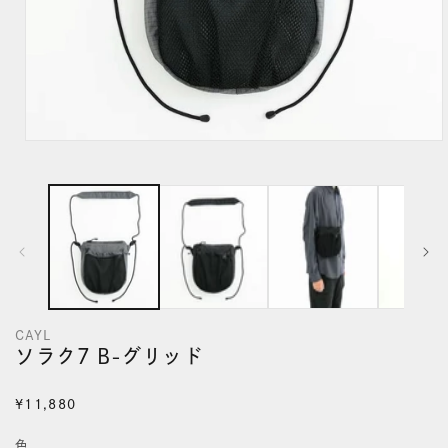
モ
ー
ダ
ル
で
メ
デ
CAYL
ィ
ソラク7 B-グリッド
ア
(1)
通
¥11,880
を
常
色