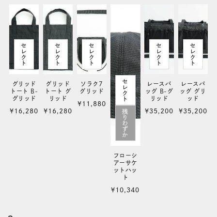
セ
セ
セ
セ
セ
レ
レ
レ
レ
レ
ク
ク
ク
ク
ク
ト
ト
ト
ト
ト
セ
グリッド
グリッド
ソラク7
レースバ
レースバ
レ
トート B-
トート グ
グリッド
ッグ B-グ
ッグ グリ
ク
グリッド
リッド
リッド
ッド
ト
通
¥11,880
通
通
通
通
¥16,280
¥16,280
¥35,200
¥35,200
残
常
り
常
常
常
常
わ
価
ず
価
価
価
価
か
格
格
格
格
格
フローシ
アーサケ
ットハッ
ト
通
¥10,340
常
価