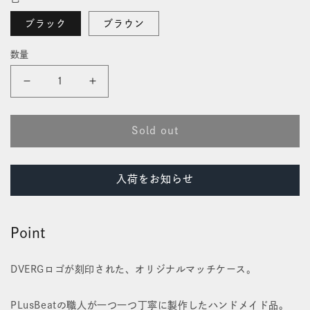
価
開
格
く
ブラック
ブラウン
数量
PLusBeat
PLusBeat
MATCH
MATCH
Sold out
CASE
CASE
for
for
入荷をお知らせ
DVERG
DVERG
の
の
Point
数
数
量
量
DVERGロゴが刻印された、オリジナルマッチケース。
を
を
PLusBeatの職人が一つ一つ丁寧に製作したハンドメイド品。