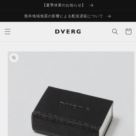
コンテ
【夏季休業のお知らせ】
ンツに
進む
熊本地域地震の影響による配送遅延について
カ
ー
ト
商品情
報にス
キップ