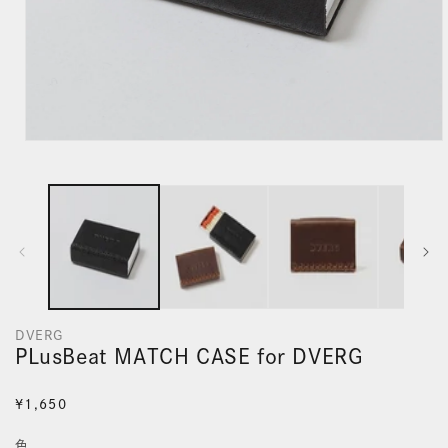
モ
ー
ダ
ル
で
メ
デ
DVERG
ィ
PLusBeat MATCH CASE for DVERG
ア
(1)
通
¥1,650
を
常
色