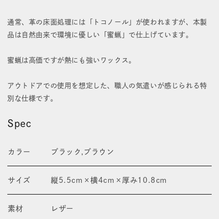
減
増
ら
や
通常、革の床面処理には「トコノール」が使われますが、本製
品は自然由来で環境に優しい「蜜蝋」で仕上げています。
す
す
蜜蝋は高価ですが熱にも強いワックス。
アウトドアでの使用を想定した、職人の気遣いが感じられる特
別な仕様です。
Spec
カラー
ブラック,ブラウン
サイズ
縦5.5cm×横4cm×厚み10.8cm
素材
レザー