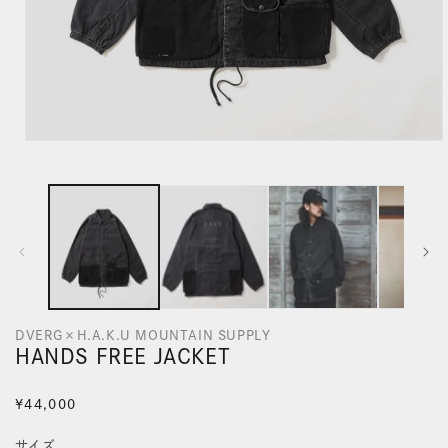
モ
ー
ダ
ル
で
メ
デ
DVERG×H.A.K.U MOUNTAIN SUPPLY
ィ
HANDS FREE JACKET
ア
(1)
通
¥44,000
を
常
サイズ