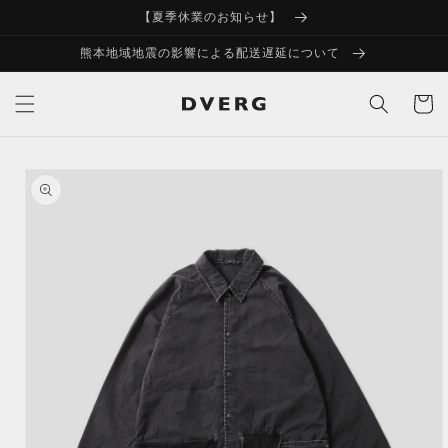
コンテ
【夏季休業のお知らせ】
ンツに
進む
熊本地域地震の影響による配送遅延について
カ
ー
ト
商品情
報にス
キップ