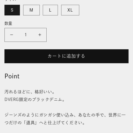
価
開
格
く
S
M
L
XL
数量
HANDS
HANDS
FREE
FREE
カートに追加する
JACKET
JACKET
の
の
Point
数
数
汚れるほどに、格好いい。
量
量
DVERG限定のブラックデニム。
を
を
減
増
ジーンズのようにガシガシ使い込み、あなたの手で、世界に一
つだけの「道具」へと仕上げてください。
ら
や