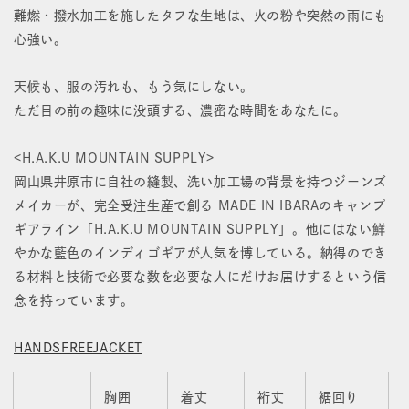
す
す
難燃・撥水加工を施したタフな生地は、火の粉や突然の雨にも
心強い。
天候も、服の汚れも、もう気にしない。
ただ目の前の趣味に没頭する、濃密な時間をあなたに。
<H.A.K.U MOUNTAIN SUPPLY>
岡山県井原市に自社の縫製、洗い加工場の背景を持つジーンズ
メイカーが、完全受注生産で創る MADE IN IBARAのキャンプ
ギアライン「H.A.K.U MOUNTAIN SUPPLY」。他にはない鮮
やかな藍色のインディゴギアが人気を博している。納得のでき
る材料と技術で必要な数を必要な人にだけお届けするという信
念を持っています。
HANDSFREEJACKET
胸囲
着丈
裄丈
裾回り