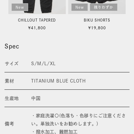
New
New
残りわずか
CHILLOUT TAPERED
BIKU SHORTS
通
通
¥41,800
¥19,800
常
常
価
価
Spec
格
格
サイズ
S/M/L/XL
素材
TITANIUM BLUE CLOTH
生産地
中国
・家庭洗濯〇(色落ち・色移りにご注意くださ
備考
い。単独洗いをお勧めします。）
・撥水加工、難燃加工