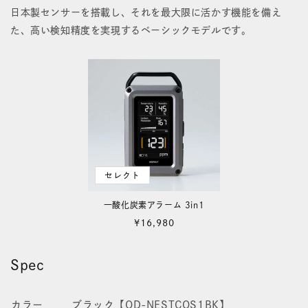
量
量
日本製センサーを搭載し、それを最大限に活かす機能を備え
を
を
た、高い検知精度を実現するベーシックモデルです。
減
増
ら
や
す
す
セレクト
一酸化炭素アラーム 3in1
通
¥16,980
常
価
Spec
格
カラー
ブラック【OD-NESTCOS1BK】