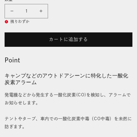
価
開
格
く
一
一
残りわずか
酸
酸
化
化
カートに追加する
炭
炭
Point
素
素
ア
ア
キャンプなどのアウトドアシーンに特化した一酸化
炭素アラーム
ラ
ラ
ー
ー
発電機などから発生する一酸化炭素(CO)を検知し、アラームで
お知らせします。
ム
ム
の
の
テントやタープ、車内での一酸化炭素中毒（CO中毒）を未然に
数
数
防ぎます。