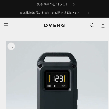
コンテ
【夏季休業のお知らせ】
ンツに
進む
熊本地域地震の影響による配送遅延について
カ
ー
ト
商品情
報にス
キップ