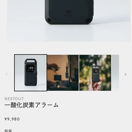
モ
ー
ダ
ル
で
メ
デ
NESTOUT
ィ
一酸化炭素アラーム
ア
(1)
通
¥9,980
を
常
数量