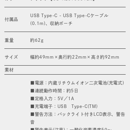
USB Type-C - USB Type-Cケーブル
付属品
(0.1m)、収納ポーチ
重量
約62g
サイズ
幅約49mm×奥行約22mm×高さ約92mm
素材
■電源：内蔵リチウムイオン二次電池(充電式)
■連続動作時間：約5日
■定格入力：5V／1A
■充電端子：USB Type-C(TM)
■警告方法：バックライト付きLCD表示、警告
音
■警告表示(注意)：一酸化炭素濃度50～