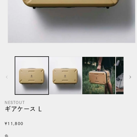
モ
ー
ダ
ル
で
メ
デ
NESTOUT
ィ
ギアケース L
ア
(1)
通
¥11,800
を
常
色