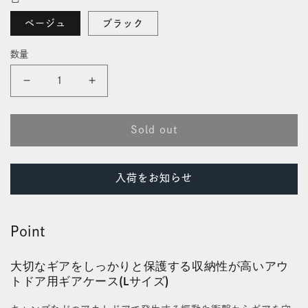
価
開
格
く
ベージュ
ブラック
数量
ギ
ギ
ア
ア
Sold out
ケ
ケ
ー
ー
入荷をお知らせ
ス
ス
L
L
Point
の
の
大切なギアをしっかりと保護する収納性が高いアウ
数
数
トドア用ギアケース(Lサイズ)
量
量