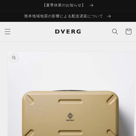
コンテ
【夏季休業のお知らせ】
ンツに
進む
熊本地域地震の影響による配送遅延について
カ
ー
ト
商品情
報にス
キップ