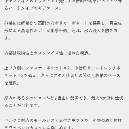
キャンプなどのアウトドアで発生する振動や衝撃からギアを守
を
を
るハードタイプのギアケース。
減
増
外装には軽量かつ高耐久なポリカーボネートを採用し、真空成
ら
や
形による高剛性ボディが衝撃や傷、汚れ、水の浸入を防ぎま
す
す
す。
内部は収納性とカスタマイズ性に優れた構造。
上フタ側にファスナーポケット×2、中仕切りにストレッチポ
ケット×2を備え、さらにフタと仕切りの間にも収納スペース
を確保。
厚みのあるクッション5枚は自由に配置でき、最大6か所に仕切
ることが可能です。
ベルクロ対応のモールシステム付き中フタで、小物の取り付け
やワッペンのカスタムも楽しめます。