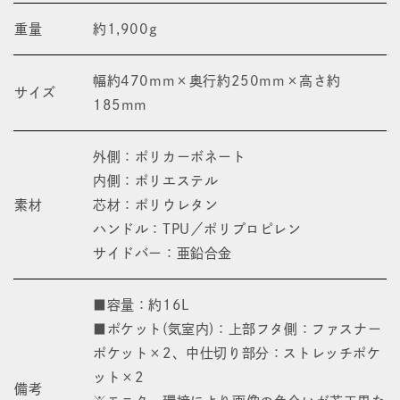
重量
約1,900g
幅約470mm×奥行約250mm×高さ約
サイズ
185mm
外側：ポリカーボネート
内側：ポリエステル
素材
芯材：ポリウレタン
ハンドル：TPU／ポリプロピレン
サイドバー：亜鉛合金
■容量：約16L
■ポケット(気室内)：上部フタ側：ファスナー
ポケット×2、中仕切り部分：ストレッチポケ
ット×2
備考