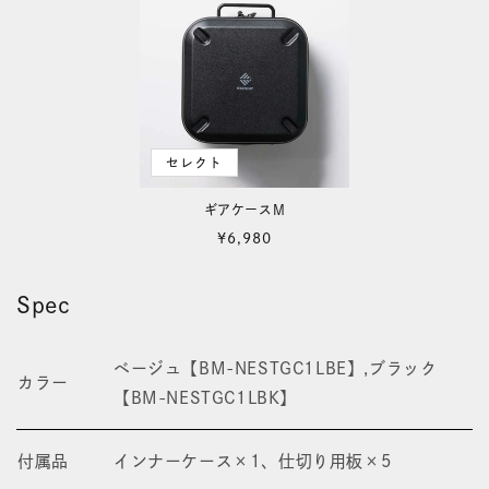
セレクト
ギアケースM
通
¥6,980
常
価
Spec
格
ベージュ【BM-NESTGC1LBE】,ブラック
カラー
【BM-NESTGC1LBK】
付属品
インナーケース×1、仕切り用板×5