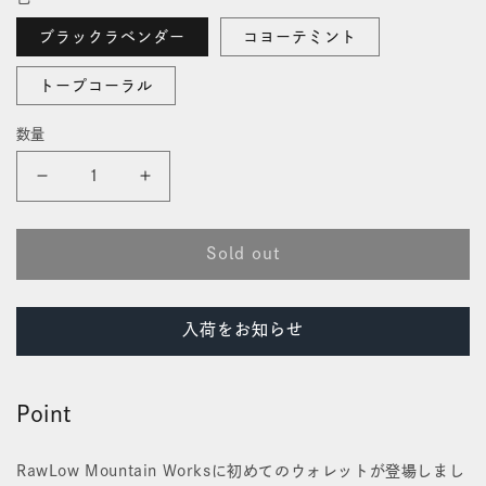
価
開
格
く
ブラックラベンダー
コヨーテミント
トープコーラル
数量
ヒ
ヒ
ラ
ラ
Sold out
リ
リ
ー
ー
入荷をお知らせ
ウ
ウ
ォ
ォ
Point
レ
レ
ッ
ッ
RawLow Mountain Worksに初めてのウォレットが登場しまし