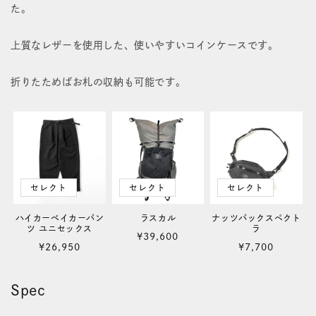
た。
ト
ト
03
03
上質なレザーを使用した、使いやすいコインケースです。
の
の
折りたためばお札の収納も可能です。
数
数
量
量
を
を
減
増
セレクト
セレクト
セレクト
ら
や
す
す
ハイカーベイカーパン
ラスカル
ナッツパックスペクト
ツ ユニセックス
ラ
通
¥39,600
通
通
¥26,950
¥7,700
常
常
常
価
価
価
格
Spec
格
格