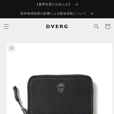
コンテ
【夏季休業のお知らせ】
ンツに
進む
熊本地域地震の影響による配送遅延について
カ
ー
ト
商品情
報にス
キップ