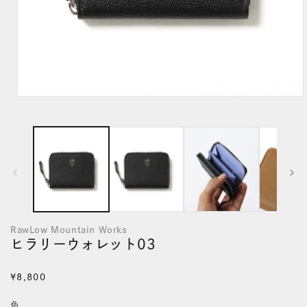
モ
ー
ダ
ル
で
メ
デ
RawLow Mountain Works
ィ
ヒラリーウォレット03
ア
(1)
通
¥8,800
を
常
色