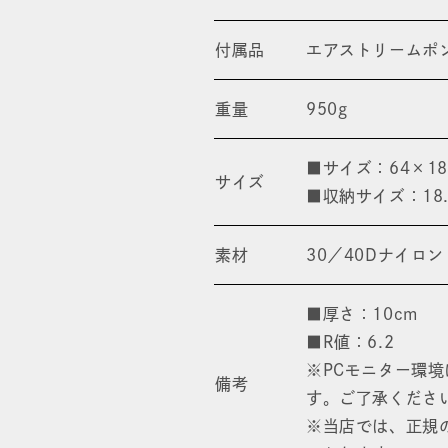
ギ
ギ
付属品
エアストリームポ
ュ
ュ
ラ
ラ
重量
950g
ー
ー
■サイズ：64×18
ワ
ワ
サイズ
■収納サイズ：18.
イ
イ
ド
ド
素材
30／40Dナイロン
の
の
■厚さ：10cm
数
数
■R値：6.2
量
量
※PCモニター環
備考
を
を
す。ご了承くださ
※当店では、正規
減
増