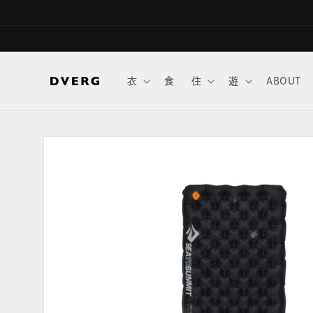
コンテ
ンツに
進む
衣
食
住
遊
ABOUT
商品情
報にス
キップ