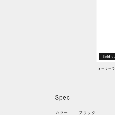
ム
ム
マ
マ
ッ
ッ
ト
ト
レ
レ
ク
ク
Sold o
タ
タ
ン
ン
イーサーラ
ギ
ギ
ュ
ュ
ラ
ラ
Spec
ー
ー
カラー
ブラック
レ
レ