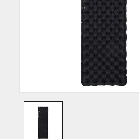
モ
ー
ダ
ル
で
メ