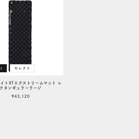
ut
セレクト
イトXTエクストリームマット レ
クタンギュラーラージ
通
¥43,120
常
価
格