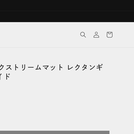
ロ
カ
グ
ー
イ
ト
ン
クストリームマット レクタンギ
イド