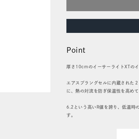
サ
サ
ー
ー
ラ
ラ
イ
イ
Point
ト
ト
XT
XT
厚さ10cmのイーサーライトXTの
エ
エ
エアスプラングセルに内蔵された２
ク
ク
に、熱の対流を防ぎ保温性を高めて
ス
ス
6.2という高いR値を誇り、低温
ト
ト
す。
リ
リ
ー
ー