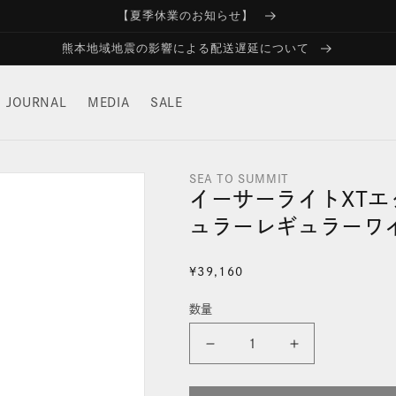
【夏季休業のお知らせ】
熊本地域地震の影響による配送遅延について
JOURNAL
MEDIA
SALE
SEA TO SUMMIT
イーサーライトXTエ
ュラーレギュラーワ
通
¥39,160
常
数量
価
格
イ
イ
ー
ー