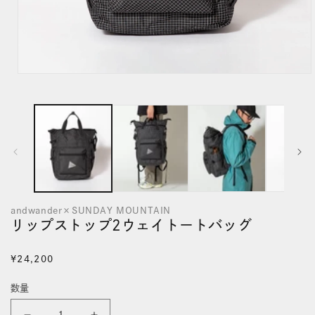
モ
ー
ダ
ル
で
メ
デ
andwander×SUNDAY MOUNTAIN
ィ
リップストップ2ウェイトートバッグ
ア
(1)
通
¥24,200
を
常
数量
価
開
格
く