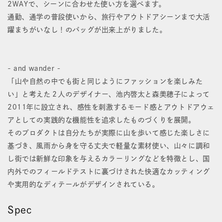
ー
ー
2WAYで、シーンに合わせた使い方を選べます。
通勤、通学の普段使いから、旅行やアウトドアシーンまで大活
ト
ト
躍まちがいなし！のバッグが出来上がりました。
バ
バ
ッ
ッ
- and wander -
グ
グ
「山や自然の中でも街と同じようにファッションを楽しみた
の
の
い」と考えた２人のデザイナー、池内啓太と森美穂子によって
数
数
2011年に設立され、感性を刺激するモード感とアウトドアウェ
アとしての実践的な機能性を追求したものづくりを展開。
量
量
そのプロダクトは自分たちが実際に山を歩いて感じた楽しさに
を
を
基づき、風雨から身を守る丈夫で軽量な素材使い、山々に調和
し街では新鮮な印象を与えるカラーリングなどを特徴とし、国
減
増
内外でのフィールドテストに裏づけされた快適なカッティング
ら
や
や実用的なディテールがデザインされている。
す
す
Spec