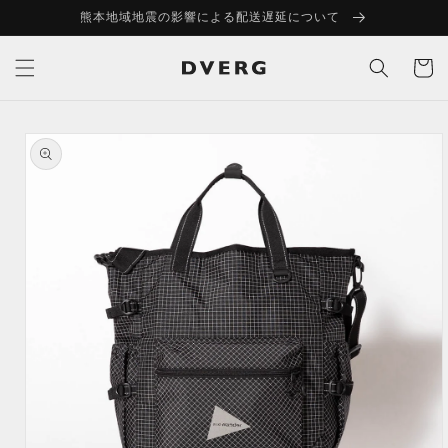
コンテ
熊本地域地震の影響による配送遅延について
ンツに
進む
カ
ー
ト
商品情
報にス
キップ