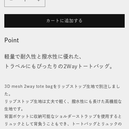
リ
リ
ッ
ッ
カートに追加する
プ
プ
ス
ス
Point
ト
ト
軽量で耐久性と撥水性に優れた、
ッ
ッ
トラベルにもぴったりの2Wayトートバッグ。
プ
プ
2
2
3D mesh 2way tote bagをリップストップ生地で別注しまし
ウ
ウ
た。
ェ
ェ
リップストップ生地は丈夫で軽く、撥水性にも長けた高機能な
イ
イ
生地です。
背面ポケットに収納可能なショルダーストラップを使用すると
ト
ト
リュックとして背負うこともでき、トートバッグとリュックの