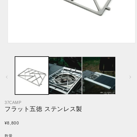
モ
ー
ダ
ル
で
メ
デ
ィ
ア
(1)
を
37CAMP
開
フラット五徳 ステンレス製
く
通
¥8,800
常
数量