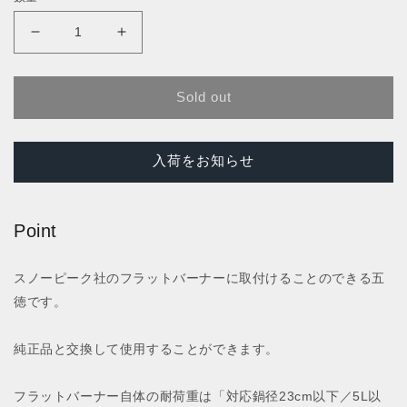
価
格
フ
フ
ラ
ラ
ッ
ッ
Sold out
ト
ト
五
五
徳
徳
入荷をお知らせ
ス
ス
テ
テ
ン
ン
Point
レ
レ
ス
ス
スノーピーク社のフラットバーナーに取付けることのできる五
製
製
徳です。
の
の
数
数
量
量
純正品と交換して使用することができます。
を
を
減
増
フラットバーナー自体の耐荷重は「対応鍋径23cm以下／5L以