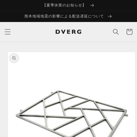
コンテ
【夏季休業のお知らせ】
ンツに
進む
熊本地域地震の影響による配送遅延について
カ
ー
ト
商品情
報にス
キップ