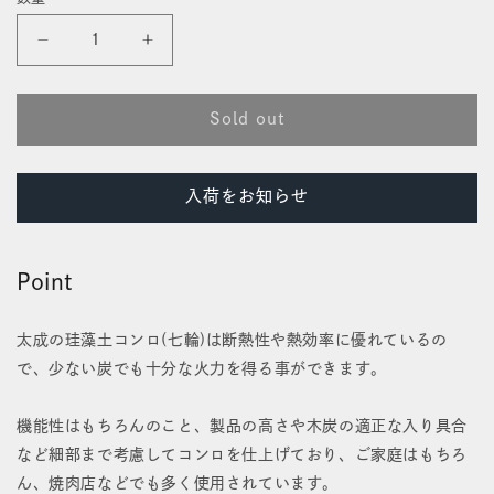
価
開
格
く
バ
バ
ー
ー
Sold out
ベ
ベ
キ
キ
入荷をお知らせ
ュ
ュ
ー
ー
Point
コ
コ
ン
ン
太成の珪藻土コンロ(七輪)は断熱性や熱効率に優れているの
で、少ない炭でも十分な火力を得る事ができます。
ロ
ロ
「能
「能
機能性はもちろんのこと、製品の高さや木炭の適正な入り具合
登」
登」
など細部まで考慮してコンロを仕上げており、ご家庭はもちろ
ん、焼肉店などでも多く使用されています。