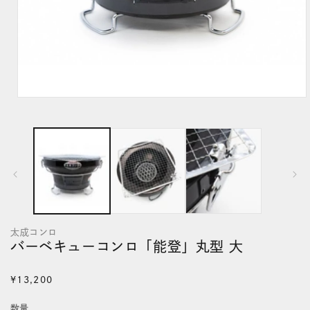
モ
ー
ダ
ル
で
メ
デ
太成コンロ
ィ
バーベキューコンロ「能登」丸型 大
ア
(1)
通
¥13,200
を
常
数量