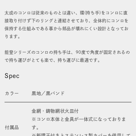
丸
丸
型
型
太成のコンロは従来のものとは違い、環(持ち手)をコンロに直
接取り付けず下のリングと連結させており、全体的にコンロを
大
大
保持する仕組みである事から部品が壊れにくい設計となってお
の
の
ります。
数
数
能登シリーズのコンロの持ち手は、90度で角度が固定されるの
量
量
で持ち運びがとても楽で、持ち運びに最適です。
を
を
Spec
減
増
ら
や
カラー
黒地／黒バンド
す
す
金網・鋳物網状火皿付
※コンロ本体と金具が一体式になっておりま
付属品
す。
※新環玉付きとステンレス製カバーを併用して