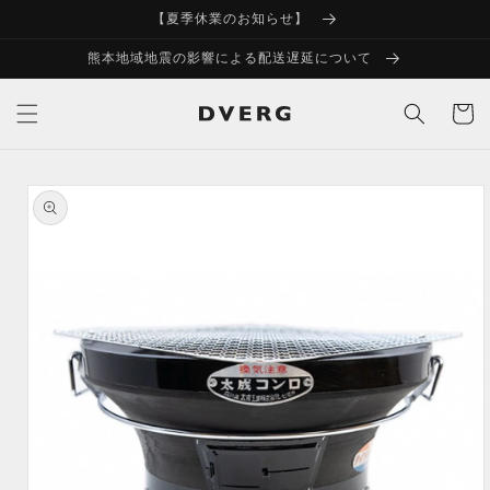
コンテ
【夏季休業のお知らせ】
ンツに
進む
熊本地域地震の影響による配送遅延について
カ
ー
ト
商品情
報にス
キップ