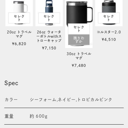
量
量
セレク
セレク
セレク
を
を
ト
ト
ト
セレク
減
増
ト
20oz トラベル
26oz ウォータ
コルスター2.0
マグ
ーボトルwithス
残りわ
通
ら
や
¥4,510
トローキャップ
ずか
通
¥6,820
常
通
¥7,150
す
す
常
価
30oz トラベル
常
価
マグ
格
価
格
通
¥7,480
格
常
価
Spec
格
カラー
シーフォーム,ネイビー,トロピカルピンク
重量
約 600g