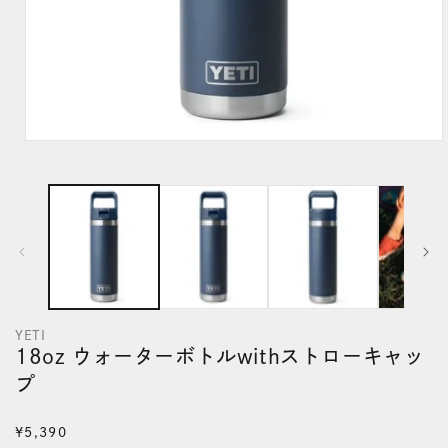
モ
ー
ダ
ル
で
メ
デ
YETI
ィ
18oz ウォーターボトルwithストローキャッ
ア
プ
(1)
を
通
¥5,390