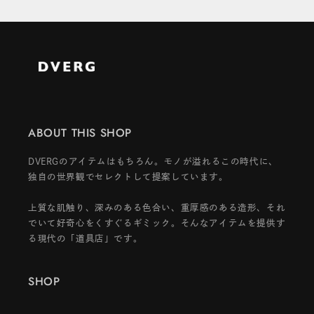
ABOUT THIS SHOP
DVERGのアイテムはもちろん。モノが溢れるこの時代に、
独自の世界観でセレクトして提案しています。
上質な肌触り、深みのある色合い、重厚感のある造形、それ
でいて好奇心をくすぐるギミック。そんなアイテムを提供す
る現代の「道具店」です。
SHOP