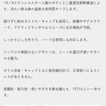
ト
ト
18／8ステンレススチール製のボディと二重真空断熱構造によ
り、冷たい飲み物の温度を長時間キープします。
ル
ル
with
with
傾けずに飲めるストローキャップを採用し、移動中やデスクワ
ーク、アクティビティ中でもスムーズに水分補給が可能。
ス
ス
ト
ト
しっかりとした作りで、ハードな使用にも対応します。
ロ
ロ
シンプルで無駄のないデザインは、シーンを選ばず使いやすい
ー
ー
のも魅力。
キ
キ
ャ
ャ
ボトル本体・キャップともに食洗機対応で、日常使いにもスト
レスがありません。
ッ
ッ
プ
プ
信頼性・耐久性・使いやすさを兼ね備えた、YETIらしい一本で
す。
の
の
数
数