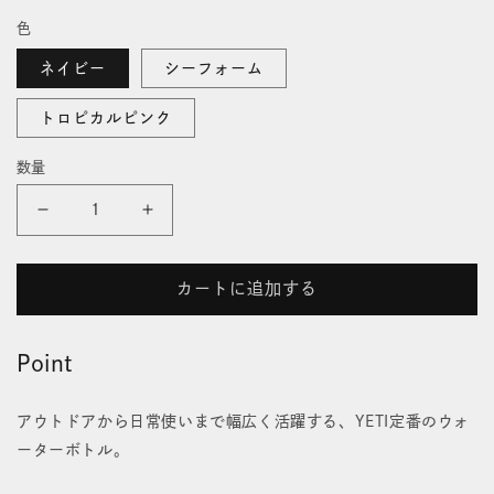
開
常
色
く
価
格
ネイビー
シーフォーム
トロピカルピンク
数量
18oz
18oz
ウ
ウ
カートに追加する
ォ
ォ
ー
ー
Point
タ
タ
アウトドアから日常使いまで幅広く活躍する、YETI定番のウォ
ー
ー
ーターボトル。
ボ
ボ