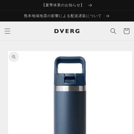
コンテ
【夏季休業のお知らせ】
ンツに
進む
熊本地域地震の影響による配送遅延について
カ
ー
ト
商品情
報にス
キップ