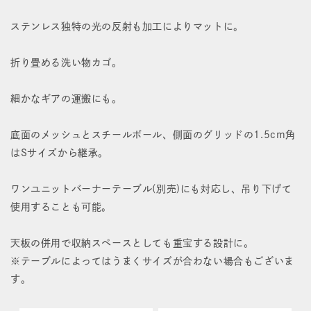
バ
バ
ステンレス独特の光の反射も加工によりマットに。
ス
ス
折り畳める洗い物カゴ。
ケ
ケ
ッ
ッ
細かなギアの運搬にも。
ト
ト
底面のメッシュとスチールボール、側面のグリッドの1.5cm角
M
M
はSサイズから継承。
SUS
SUS
ワンユニットバーナーテーブル(別売)にも対応し、吊り下げて
Ver.
Ver.
使用することも可能。
の
の
天板の併用で収納スペースとしても重宝する設計に。
数
数
※テーブルによってはうまくサイズが合わない場合もございま
量
量
す。
を
を