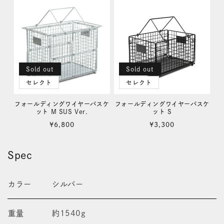
減
増
ら
や
す
す
Sold out
Sold out
セレクト
セレクト
フォールディングワイヤーバスケ
フォールディングワイヤーバスケ
ット M SUS Ver.
ット S
通
通
¥6,800
¥3,300
常
常
価
価
Spec
格
格
カラー
シルバー
重量
約1540g