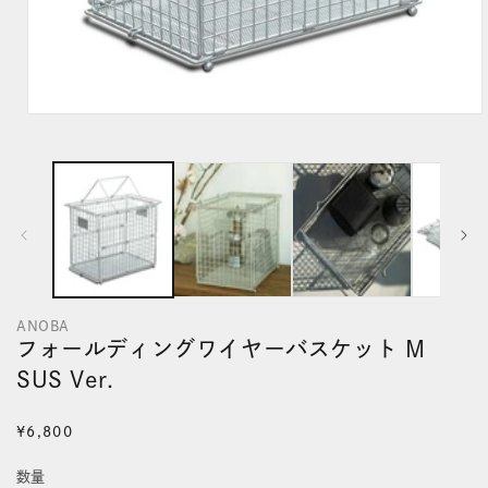
モ
ー
ダ
ル
で
メ
デ
ANOBA
ィ
フォールディングワイヤーバスケット M
ア
SUS Ver.
(1)
を
通
¥6,800
開
常
数量
く
価