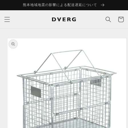
コンテ
熊本地域地震の影響による配送遅延について
ンツに
進む
カ
ー
ト
商品情
報にス
キップ