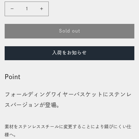
格
フ
フ
ォ
ォ
Sold out
ー
ー
ル
ル
入荷をお知らせ
デ
デ
ィ
ィ
Point
ン
ン
グ
グ
フォールディングワイヤーバスケットにステンレ
ワ
ワ
スバージョンが登場。
イ
イ
ヤ
ヤ
素材をステンレススチールに変更することにより錆びにくい仕
様へ。
ー
ー