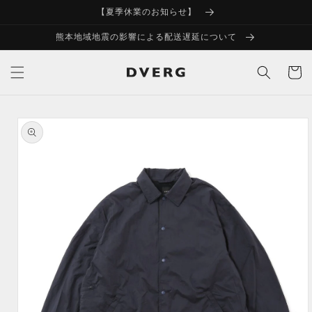
コンテ
【夏季休業のお知らせ】
ンツに
進む
熊本地域地震の影響による配送遅延について
カ
ー
ト
商品情
報にス
キップ