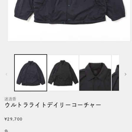
モ
ー
ダ
ル
で
メ
デ
迷迭香
ィ
ウルトラライトデイリーコーチャー
ア
(1)
通
¥29,700
を
常
色