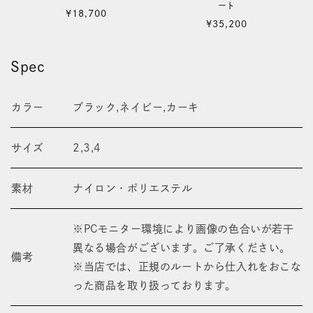
ート
通
¥18,700
通
¥35,200
常
常
価
価
格
Spec
格
カラー
ブラック,ネイビー,カーキ
サイズ
2,3,4
素材
ナイロン・ポリエステル
※PCモニター環境により画像の色合いが若干
異なる場合がございます。ご了承ください。
備考
※当店では、正規のルートから仕入れをおこな
った商品を取り扱っております。