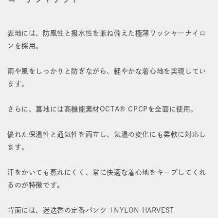
デ
デ
イ
イ
表地には、防風性と撥水性を兼ね備えた極薄ワッシャーナイロ
リ
リ
ンを採用。
ー
ー
雨や風をしっかりと防ぎながら、軽やかな着心地を実現してい
コ
コ
ます。
ー
ー
さらに、裏地には高機能素材OCTA® CPCPを全面に使用。
チ
チ
ャ
ャ
優れた保温性と通気性を両立し、気温の変化にも柔軟に対応し
ます。
ー
ー
の
の
汗をかいても蒸れにくく、常に快適な着心地をキープしてくれ
数
数
るのが特徴です。
量
量
背面には、迷迭香の定番パンツ「NYLON HARVEST
を
を