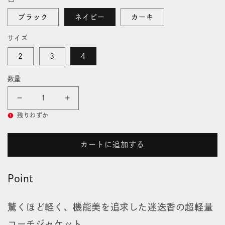
価
開
格
く
ブラック
ネイビー
カーキ
サイズ
2
3
4
数量
ウ
ウ
残りわずか
ル
ル
ト
ト
カートに追加する
ラ
ラ
Point
ラ
ラ
イ
イ
驚くほど軽く、機能美を追求した迷迭香の超軽量
ト
ト
コーチジャケット