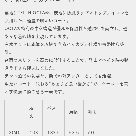
デ
デ
裏地にTEIJIN OCTA®、表地に防風リップストップナイロンを
イ
イ
使用した、軽量で暖かいコート。
リ
リ
OCTA®特有の中空構造が優れた保温性と透湿性を両立し、軽
やかな着心地を実現しています。
ー
ー
左ポケットに本体を収納できるパッカブル仕様で携帯性も抜
パ
パ
群。
ッ
ッ
背面のスリットを高めに設計することで、登山やハイク時の動
きやすさも確保しました。
ク
ク
テント泊での防寒や、街での軽アウターとしても活躍。
コ
コ
重たいコートに代わる“ちょうど良い暖かさ”で、シーズンを問
わず快適に過ごせる一着です。
ー
ー
ト
ト
着
バス
肩幅
袖丈
の
の
丈
ト
数
数
2(M)
108
133.5
53.5
60
量
量