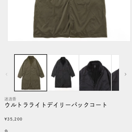
モ
ー
ダ
ル
で
メ
デ
迷迭香
ィ
ウルトラライトデイリーパックコート
ア
(1)
通
¥35,200
を
常
色