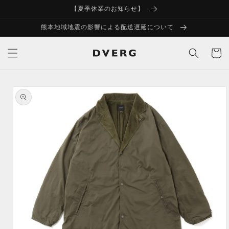
コンテ
【夏季休業のお知らせ】
ンツに
進む
熊本地域地震の影響による配送遅延について
カ
ー
ト
商品情
報にス
キップ