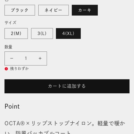
価
開
格
く
ブラック
ネイビー
カーキ
サイズ
2(M)
3(L)
4(XL)
数量
ウ
ウ
残りわずか
ル
ル
ト
ト
カートに追加する
ラ
ラ
Point
ラ
ラ
イ
イ
OCTA®×リップストップナイロン。軽量で暖か
ト
ト
い、防風パッカブルコート。