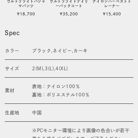
ウルトラライトパジャ
ウルトラライトデイリ
ナイロンハーベストト
マパンツ
ーパックコート
レーナー
通
通
通
¥18,700
¥35,200
¥15,400
常
常
常
価
価
価
Spec
格
格
格
カラー
ブラック,ネイビー,カーキ
サイズ
2(M),3(L),4(XL)
表地：ナイロン100％
素材
裏地：ポリエステル100％
生産地
中国
※PCモニター環境により画像の色合いが若干