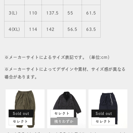
を
を
3(L)
110
137.5
55
61.5
減
増
4(XL)
114
142
56.5
63.5
ら
や
す
す
※メーカーサイトによるサイズ表記です。（単位:cm）
※メーカーサイトによってデザインや素材、サイズ感が異なる
場合があります。
Sold out
セレクト
Sold out
セレクト
残りわずか
セレクト